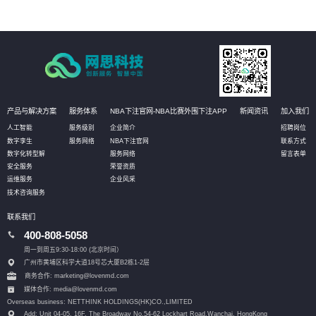
产品与解决方案
服务体系
NBA下注官网-NBA比赛外围下注APP
新闻资讯
加入我们
人工智能
服务级别
企业简介
招聘岗位
数字孪生
服务网络
NBA下注官网
联系方式
数字化转型解
服务网络
留言表单
安全服务
荣誉资质
运维服务
企业风采
技术咨询服务
联系我们
400-808-5058
周一到周五9:30-18:00 (北京时间）
广州市黄埔区科学大道18号芯大厦B2栋1-2层
商务合作: marketing@lovenmd.com
媒体合作: media@lovenmd.com
Overseas business: NETTHINK HOLDINGS(HK)CO.,LIMITED
Add: Unit 04-05, 16F, The Broadway No.54-62 Lockhart Road,
Wanchai, HongKong