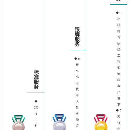
◆
2
小
时
银
内
牌
专
服
务
家
级
工
◆
5
程
天
师
*8
标
响
准
小
应
服
时
务
客
技
户
术
请
◆
人
求
5天
员
◆ 5
*8
驻
天
小
场
*8
时
监
小