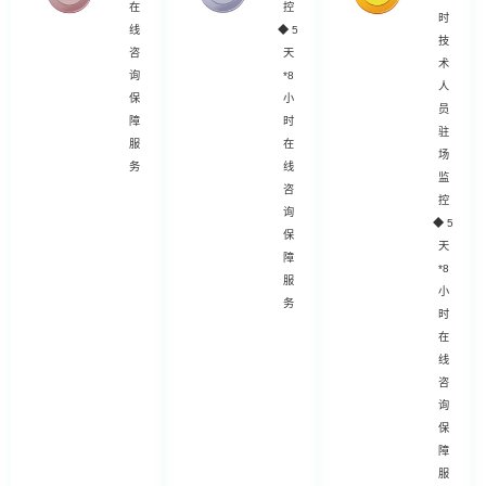
在
控
时
线
◆
5
技
咨
天
术
询
*8
人
保
小
员
障
时
驻
服
在
场
务
线
监
咨
控
询
◆
5
保
天
障
*8
服
小
务
时
在
线
咨
询
保
障
服