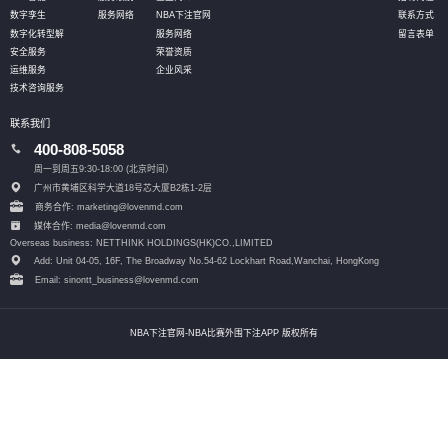
数字孪生
服务网络
NBA下注官网
联系方式
数字化转型解
服务网络
留言表单
安全服务
荣誉资质
运维服务
企业风采
技术咨询服务
联系我们
400-808-5058
周一到周五9:30-18:00 (北京时间）
广州市黄埔区科学大道18号芯大厦B2栋1-2层
商务合作: marketing@lovenmd.com
媒体合作: media@lovenmd.com
Overseas business: NETTHINK HOLDINGS(HK)CO.,LIMITED
Add: Unit 04-05, 16F, The Broadway No.54-62 Lockhart Road,
Wanchai, HongKong
Email: sinontt_business@lovenmd.com
NBA下注官网-NBA比赛外围下注APP 版权所有