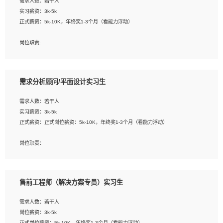
需求人数：若干人
1. 熟悉 Javascript, CSS, HTML, Vue, Git;
实习薪资：3k-5k
2. 熟悉前端常用框架, 能独立完成设计给予的 UI 效果;
正式薪资：5k-10K，年终奖1-3个月（看能力浮动）
3. 有良好的代码习惯, 低级错误出现频率低;
4. 具备优秀的沟通和协调能力，能承受比较大的工作压力;
岗位职责:
5. 自我驱动力强, 能自主学习新知识新技术, 并具有较强的自学能力;
1. 为企业客户提供软件技术服务。包括安装、升级、配置、调优、故障诊断等工
6. 了解前端设计及后端开发, 可快速和同事对接工作;
作；
7. 了解或熟悉 WebGL 及相关框架优先。
2. 在此基础上，并能为客户提供客户化技术支持方案，提升软件使用效率与价值。
需求分析顾问/平面设计实习生
任职要求:
需求人数：若干人
1. 计算机专业相关背景；
实习薪资：3k-5k
2. 自我学习和动手能力强，对操作系统、数据库有一定基础和兴趣；
正式薪资：正式岗位薪资：5k-10K，年终奖1-3个月（看能力浮动）
3.沟通能力强、有基础客户服务意识。
岗位职责：
1、 沟通客户需求，分析其实施的可行性，辅助项目经理完成展示策划、设计；
2、 把握设计时间节点，控制设计进度，完成展示设计任务；
3、配合平面设计师完成项目最终的整体汇报方案；参与项目例会，项目完工总结报
售前工程师（解决方案专员）实习生
告，设计项目文件管理和资料库维护；
4、 创新设计表现形式，优化流程、提高设计工作效率；
需求人数：若干人
5、 设计内容包括但不限于：展厅/博物馆/展馆的规划与空间设计，人机界面设计，
岗位薪资：3k-5k
标志及吉祥物设计，效果图后期处理等。
正式岗位薪资：5k-10K，年终奖1-3个月（看能力浮动）