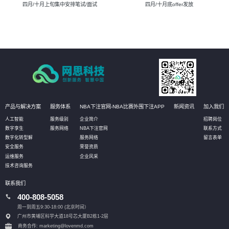
四月/十月上旬集中安排笔试/面试
四月/十月底offer发放
产品与解决方案
服务体系
NBA下注官网-NBA比赛外围下注APP
新闻资讯
加入我们
人工智能
服务级别
企业简介
招聘岗位
数字孪生
服务网络
NBA下注官网
联系方式
数字化转型解
服务网络
留言表单
安全服务
荣誉资质
运维服务
企业风采
技术咨询服务
联系我们
400-808-5058
周一到周五9:30-18:00 (北京时间）
广州市黄埔区科学大道18号芯大厦B2栋1-2层
商务合作: marketing@lovenmd.com