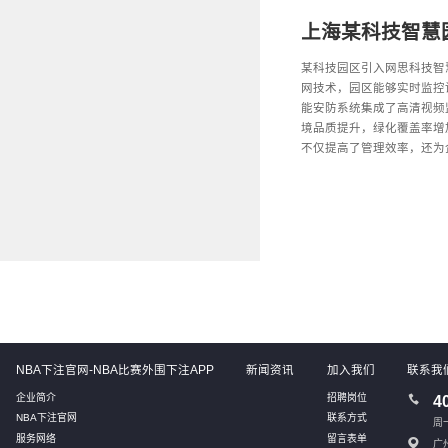
上海某科技智慧
某科技园区引入网思科技智
网技术，园区能够实时监控
能安防系统集成了高清视频
境品质提升，绿化覆盖率增
不仅提高了管理效率，还为
NBA下注官网-NBA比赛外围下注APP
新闻资讯
加入我们
联系我
企业简介
招聘岗位
4
NBA下注官网
联系方式
周一
服务网络
留言表单
广