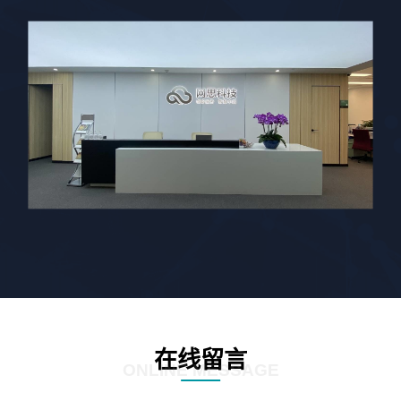
在线留言
ONLINE MESSAGE