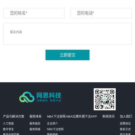
立即提交
产品与解决方案
服务体系
NBA下注官网-NBA比赛外围下注APP
新闻资讯
加入我们
人工智能
服务级别
企业简介
招聘岗位
数字孪生
服务网络
NBA下注官网
联系方式
数字化转型解
服务网络
留言表单