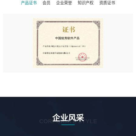
产品证书
会员
企业荣誉
知识产权
资质证书
企业风采
CORPORATE STYLE