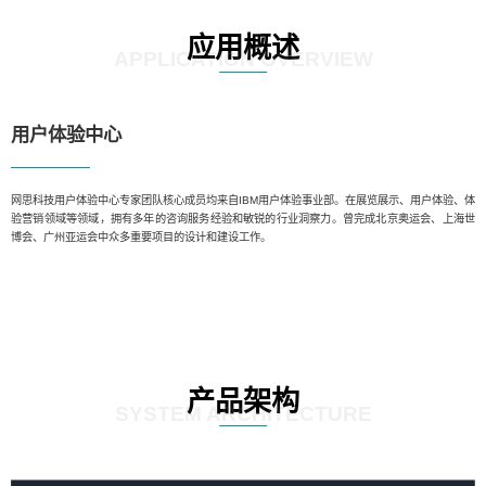
应用概述
APPLICATION OVERVIEW
用户体验中心
网思科技用户体验中心专家团队核心成员均来自IBM用户体验事业部。在展览展示、用户体验、体
验营销领域等领域，拥有多年的咨询服务经验和敏锐的行业洞察力。曾完成北京奥运会、上海世
博会、广州亚运会中众多重要项目的设计和建设工作。
产品架构
SYSTEM ARCHITECTURE