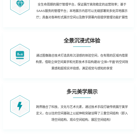
全生命周期的展厅管理平台，保证展厅高效稳定的运营效率；基于
SAAS服务的管理平台；本地展示内容可以无缝部署到多处异地展示
厅；具备对各种形式展示空间以及数字屏幕内容提供管理功能扩展性
全景沉浸式体验
通过图像融合技术打造具有沉浸感的体验空间，在有限的区域内借景
构景，借助立体空间美学和光影技术手段构建出“立体+平面”的空间效
果感和超现实环绕感，满足视觉与感知的享受
多元美学展示
跨界融合了科技、文化与艺术元素，通过技术手段打破传统展厅美学
定义，在以往的空间基础上以延伸和突破诠释了三重空间结构（即入
场空间结构、观众空间结构、展区空间结构）