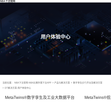
NBA下注官网
用户体验中心
当前位置：
NBA下注官网-NBA比赛外围下注APP
>
产品与解决方案
>
数字孪生(DT)平台及解决方案
>
DT解决方案-用户体验中心
MetaTwins®数字孪生及工业大数据平台
MetaTwin