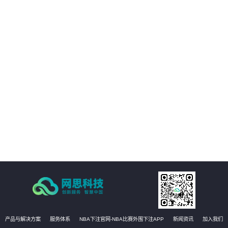
01
客户的数字化转型提供支持。
02
客户能够享受构建统一的强健的基础设施管理平台，提高业务可用性和稳定
性。
03
方案能够实现运维自动化，降低运维成本，提高效率和准确性
04
有效提升运维管理水平，实现更高效的运维管理。
产品与解决方案
服务体系
NBA下注官网-NBA比赛外围下注APP
新闻资讯
加入我们