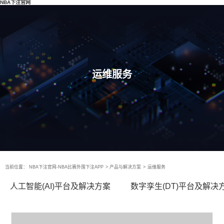
NBA下注官网
运维服务
当前位置：
NBA下注官网-NBA比赛外围下注APP
>
产品与解决方案
>
运维服务
人工智能(AI)平台及解决方案
数字孪生(DT)平台及解决