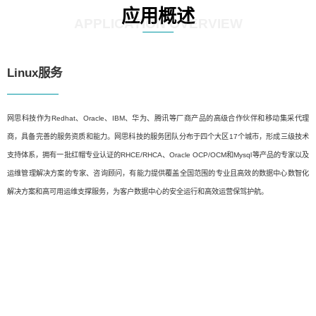
应用概述
APPLICATION OVERVIEW
Linux服务
网思科技作为Redhat、Oracle、IBM、华为、腾讯等厂商产品的高级合作伙伴和移动集采代理
商，具备完善的服务资质和能力。网思科技的服务团队分布于四个大区17个城市，形成三级技术
支持体系，拥有一批红帽专业认证的RHCE/RHCA、Oracle OCP/OCM和Mysql等产品的专家以及
运维管理解决方案的专家、咨询顾问，有能力提供覆盖全国范围的专业且高效的数据中心数智化
解决方案和高可用运维支撑服务，为客户数据中心的安全运行和高效运营保驾护航。