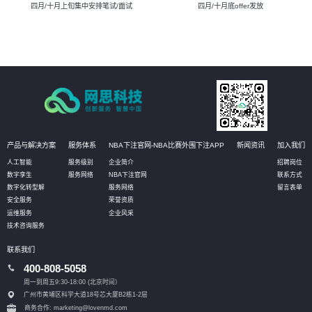
四月/十月上旬集中安排笔试/面试
四月/十月底offer发放
产品与解决方案
服务体系
NBA下注官网-NBA比赛外围下注APP
新闻资讯
加入我们
人工智能
服务级别
企业简介
招聘岗位
数字孪生
服务网络
NBA下注官网
联系方式
数字化转型解
服务网络
留言表单
安全服务
荣誉资质
运维服务
企业风采
技术咨询服务
联系我们
400-808-5058
周一到周五9:30-18:00 (北京时间）
广州市黄埔区科学大道18号芯大厦B2栋1-2层
商务合作: marketing@lovenmd.com