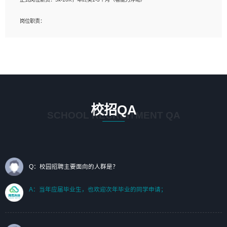
岗位要求：
岗位职责：
1、艺术设计类相关专业；（其中需求分析顾问不限专业）
1、完成主要工作：项目解决方案策划与编写，项目投标方案编写、项目申报方案编
2、热爱展览展示设计工作，熟悉行业动向，设计专业知识和产品专业知识；
写；
3、具有良好的人际沟通、准确判断客户需求并执行的能力、较强的团队合作能力和
2、人才队伍建设：完善SPL人才沉淀，积聚力量，为公司各省项目打单提供全面支
服务意识。
撑。
任职要求：
1. 熟悉 Javascript, CSS, HTML, Vue, Git;
校招QA
2. 熟悉 前端常用框架, 能独立完成设计给予的 UI 效果;
SCHOOL RECRUITMENT QA
3. 有良好的代码习惯, 低级错误出现频率低;
4. 具备优秀的沟通和协调能力，能承受比较大的工作压力;
5. 自我驱动力强, 能自主学习新知识新技术, 并具有较强的自学能力;
6. 了解前端设计及后端开发, 可快速和同事对接工作;
7. 了解或熟悉 WebGL 及相关框架优先。
Q：校园招聘主要面向的人群是？
（岗位人员专职于行业应用解决方案、项目申报方案、投标方案的策划编写）
A：当年应届毕业生，也欢迎次年毕业的同学申请；