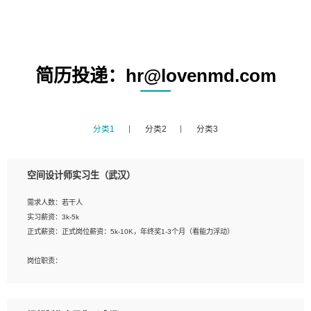
简历投递：hr@lovenmd.com
分类1
分类2
分类3
空间设计师实习生（武汉）
需求人数：若干人
实习薪资：3k-5k
正式薪资：正式岗位薪资：5k-10K，年终奖1-3个月（看能力浮动）
岗位职责：
1、 沟通客户需求，分析其实施的可行性，辅助项目经理完成展示策划、设计；
2、 把握设计时间节点，控制设计进度，完成展示设计任务；
3、配合平面设计师完成项目最终的整体汇报方案；参与项目例会，项目完工总结报