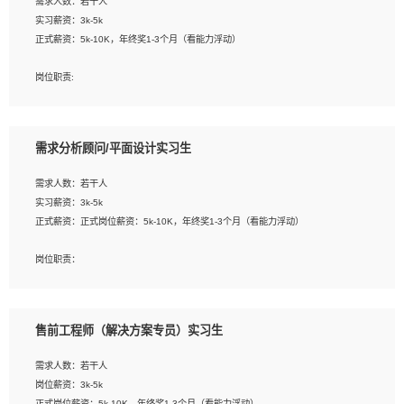
需求人数：若干人
1. 熟悉 Javascript, CSS, HTML, Vue, Git;
实习薪资：3k-5k
2. 熟悉前端常用框架, 能独立完成设计给予的 UI 效果;
正式薪资：5k-10K，年终奖1-3个月（看能力浮动）
3. 有良好的代码习惯, 低级错误出现频率低;
4. 具备优秀的沟通和协调能力，能承受比较大的工作压力;
岗位职责:
5. 自我驱动力强, 能自主学习新知识新技术, 并具有较强的自学能力;
1. 为企业客户提供软件技术服务。包括安装、升级、配置、调优、故障诊断等工
6. 了解前端设计及后端开发, 可快速和同事对接工作;
作；
7. 了解或熟悉 WebGL 及相关框架优先。
2. 在此基础上，并能为客户提供客户化技术支持方案，提升软件使用效率与价值。
需求分析顾问/平面设计实习生
任职要求:
需求人数：若干人
1. 计算机专业相关背景；
实习薪资：3k-5k
2. 自我学习和动手能力强，对操作系统、数据库有一定基础和兴趣；
正式薪资：正式岗位薪资：5k-10K，年终奖1-3个月（看能力浮动）
3.沟通能力强、有基础客户服务意识。
岗位职责：
1、 沟通客户需求，分析其实施的可行性，辅助项目经理完成展示策划、设计；
2、 把握设计时间节点，控制设计进度，完成展示设计任务；
3、配合平面设计师完成项目最终的整体汇报方案；参与项目例会，项目完工总结报
售前工程师（解决方案专员）实习生
告，设计项目文件管理和资料库维护；
4、 创新设计表现形式，优化流程、提高设计工作效率；
需求人数：若干人
5、 设计内容包括但不限于：展厅/博物馆/展馆的规划与空间设计，人机界面设计，
岗位薪资：3k-5k
标志及吉祥物设计，效果图后期处理等。
正式岗位薪资：5k-10K，年终奖1-3个月（看能力浮动）