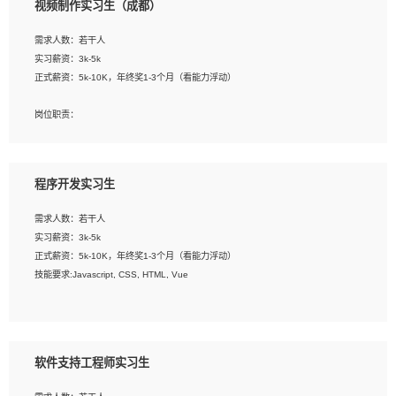
视频制作实习生（成都）
告，设计项目文件管理和资料库维护；
4、 创新设计表现形式，优化流程、提高设计工作效率；
需求人数：若干人
5、 设计内容包括但不限于：展厅/博物馆/展馆的规划与空间设计，人机界面设计，
实习薪资：3k-5k
标志及吉祥物设计，效果图后期处理等。
正式薪资：5k-10K，年终奖1-3个月（看能力浮动）
岗位要求：
岗位职责：
1、艺术设计类相关专业；
1、各类企业宣传片视频的剪辑和片头片尾包装；
2、热爱展览展示设计工作，熟悉行业动向，设计专业知识和产品专业知识；
2、广告片的后期剪辑与整体特效合成；
3、具有良好的人际沟通、准确判断客户需求并执行的能力、较强的团队合作能力和
3、特效及动画制作并了解后期合成软件。
服务意识。
程序开发实习生
岗位要求：
需求人数：若干人
1、热爱影视，责任心强，有强烈的兴趣和后期制作的主观能动性；
实习薪资：3k-5k
2、熟练使用After Effect、Photo Shop、熟练掌握视频剪辑和特效包装软件；
正式薪资：5k-10K，年终奖1-3个月（看能力浮动）
3、能对影片后期进行整体调色控制，具备一定审美感；
技能要求:Javascript, CSS, HTML, Vue
4、在剪辑上会思考，有一定编导思维；
5、踏实， 勤奋，愿意在工作中不断学习，提高自我；
工作职责：
6、能与同事友好相处。
1. 负责公司的前端项目的开发;
2. 负责公司已有项目的维护及迭代;
软件支持工程师实习生
工作要求: