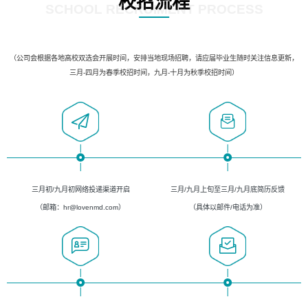
校招流程
SCHOOL RECRUIMENT PROCESS
（公司会根据各地高校双选会开展时间，安排当地现场招聘，请应届毕业生随时关注信息更新，
三月-四月为春季校招时间，九月-十月为秋季校招时间）
三月初/九月初网络投递渠道开启
三月/九月上旬至三月/九月底简历反馈
（邮箱：hr@lovenmd.com）
（具体以邮件/电话为准）