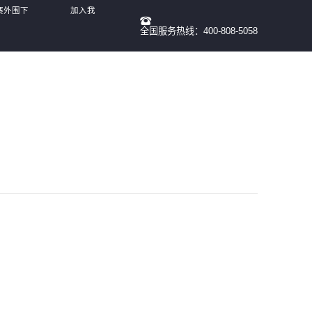
比赛外围下
加入我
全国服务热线：400-808-5058
们