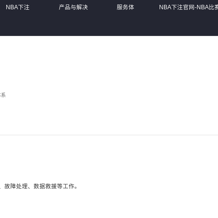
NBA下注
产品与解决
服务体
NBA下注官网-NBA
官网
方案
系
注APP
体系
、故障处理、数据救援等工作。