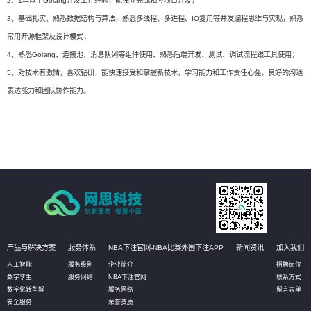
2、1年以上Golang开发工作经验，能独立完成相应项目开发；
3、基础扎实、熟悉数据结构与算法，熟悉多线程、多进程、IO复用等并发编程思维与实现，熟悉
常用开源框架及设计模式；
4、熟悉Golang、连接池、消息队列等组件使用、熟悉后端开发、测试、调试流程跟工具使用；
5、对技术有激情，喜欢钻研，能快速接受和掌握新技术，学习能力和工作责任心强，良好的沟通
表达能力和团队协作能力。
产品与解决方案
服务体系
NBA下注官网-NBA比赛外围下注APP
新闻资讯
加入我们
人工智能
服务级别
企业简介
招聘岗位
数字孪生
服务网络
NBA下注官网
联系方式
数字化转型解
服务网络
留言表单
安全服务
荣誉资质