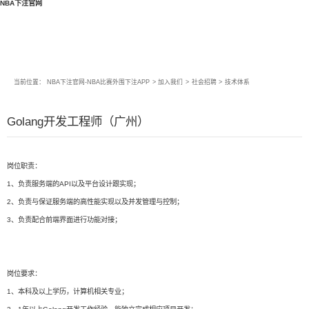
NBA下注官网
当前位置：
NBA下注官网-NBA比赛外围下注APP
>
加入我们
>
社会招聘
>
技术体系
Golang开发工程师（广州）
岗位职责：
1、负责服务端的API以及平台设计跟实现；
2、负责与保证服务端的高性能实现以及并发管理与控制；
3、负责配合前端界面进行功能对接；
岗位要求：
1、本科及以上学历，计算机相关专业；